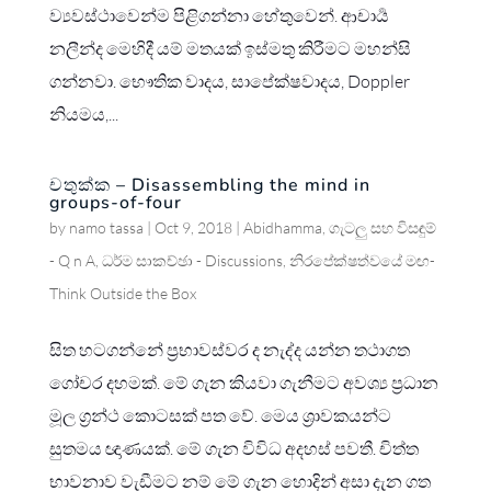
ව්‍යවස්ථාවෙන්ම පිළිගන්නා හේතුවෙන්. ආචාර්‍ය
නලීන්ද මෙහිදී යම් මතයක් ඉස්මතු කිරීමට මහන්සි
ගන්නවා. භෞතික වාදය, සාපේක්ෂවාදය, Doppler
නියමය,...
චතුක්ක – Disassembling the mind in
groups-of-four
by
namo tassa
|
Oct 9, 2018
|
Abidhamma
,
ගැටලු සහ විසඳුම්
- Q n A
,
ධර්ම සාකච්ඡා - Discussions
,
නිරපේක්ෂත්වයේ මඟ-
Think Outside the Box
සිත හටගන්නේ ප්‍රභාවස්වර ද නැද්ද යන්න තථාගත
ගෝචර දහමක්. මේ ගැන කියවා ගැනීමට අවශ්‍ය ප්‍රධාන
මූල ග්‍රන්ථ කොටසක් පත වේ. මෙය ශ්‍රාවකයන්ට
සුතමය ඥාණයක්. මේ ගැන විවිධ අදහස් පවතී. චිත්ත
භාවනාව වැඩීමට නම් මේ ගැන හොදින් අසා දැන ගත