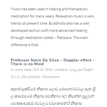
Music has been used in healing and therapeutic
medication for many years. Relaxation music is very
trendy at present time. Buddhists also has a well
developed section with more advanced healing
through meditation called – Patibana. The main
difference is that...
Professor Nalin De Silva – Doppler effect –
There is no Mind
by
namo tassa
|
Oct 10, 2018
|
compare
,
ගැටලු සහ විසඳුම් -
Q n A
,
ධර්ම සාකච්ඡා - Discussions
අදහස් දැක්වීමේ නිදහස ලොව බොහෝ රටවල ඇත. ශ්‍රි
ලංකාවේද මේ නිදහස පවතිනවා (ද?) කියන්න පුලුවන්.
මොකද ඇතැම් රටවලට වඩා තාමත් ඒ නිදහස