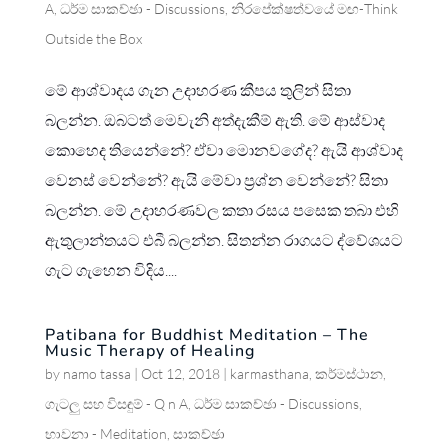
A
,
ධර්ම සාකච්ඡා - Discussions
,
නිරපේක්ෂත්වයේ මඟ-Think
Outside the Box
මේ ආශ්වාදය ගැන උදාහරණ කීපය තුලින් සිතා
බලන්න. ඔබටත් මෙවැනි අත්දැකීම් ඇති. මේ ආස්වාද
කොහෙද තියෙන්නේ? ඒවා මොනවගේද? ඇයි ආශ්වාද
වෙනස් වෙන්නේ? ඇයි මේවා ප්‍රශ්න වෙන්නේ? සිතා
බලන්න. මේ උදාහරණවල කතා රසය පසෙක තබා එහි
ඇතුලාන්තයට එබී බලන්න. සිතන්න රාගයට ද්වේශයට
ගැට ගැහෙන විදිය....
Patibana for Buddhist Meditation – The
Music Therapy of Healing
by
namo tassa
|
Oct 12, 2018
|
karmasthana
,
කර්මස්ථාන
,
ගැටලු සහ විසඳුම් - Q n A
,
ධර්ම සාකච්ඡා - Discussions
,
භාවනා - Meditation
,
සාකච්ඡා