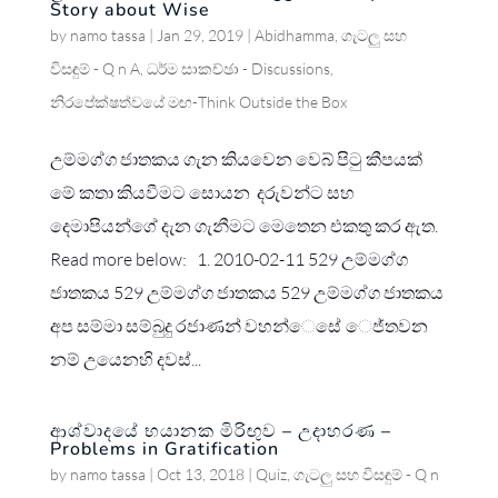
Story about Wise
by
namo tassa
|
Jan 29, 2019
|
Abidhamma
,
ගැටලු සහ
විසඳුම් - Q n A
,
ධර්ම සාකච්ඡා - Discussions
,
නිරපේක්ෂත්වයේ මඟ-Think Outside the Box
උම්මග්ග ජාතකය ගැන කියවෙන වෙබ් පිටු කීපයක්
මේ කතා කියවීමට සොයන දරුවන්ට සහ
දෙමාපියන්ගේ දැන ගැනීමට මෙතෙන එකතු කර ඇත.
Read more below: 1. 2010-02-11 529 උම්මග්ග
ජාතකය 529 උම්මග්ග ජාතකය 529 උම්මග්ග ජාතකය
අප සම්මා සම්බුදු රජාණන් වහන්ෙසේ ෙජ්තවන
නම් උයෙනහි දවස්...
ආශ්වාදයේ භයානක මිරිඟුව – උදාහරණ –
Problems in Gratification
by
namo tassa
|
Oct 13, 2018
|
Quiz
,
ගැටලු සහ විසඳුම් - Q n