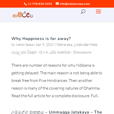
+1-778-834-5353
info@namaroopa.com
Why Happiness is far away?
by
namo tassa
|
Apr 5, 2019
|
Waharaka
,
උපකාරක-Help
,
ගැටලු සහ විසඳුම් - Q n A
,
ධර්ම සාකච්ඡා - Discussions
There are number of reasons for why Nibbana is
getting delayed. The main reason is not being able to
break free from Five Hindrances. Then another
reason is many of the covering natures of Dhamma.
Read the full article for a complete disclosure. Full...
උම්මග්ග ජාතකය – Ummagga Jatakaya – The