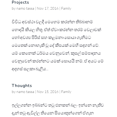
Projects
by
namo tassa
|
Nov 17, 2016
|
Family
විවිධ අවස්ථා වලදී මෙහෙම කරන්න තිබ්බානම්
හොදයි කියල හිතූ, ඒත් ඒවා කරන්න තරම් වෙලාවක්
හෝ අවශ්‍ය පිරිස් සහ කළමනා සොයා ගැනීමට
මෙතෙක් නොහැකි වූ දේ කීපයක් මෙහි සඳහන් වේ.
යම් කෙනෙක් ධර්මය වෙනුවෙන්, කුසල් සම්පාදනය
වෙනුවෙන් කරන්නට යමක් සොයයි නම්, ඒ අයට මේ
අදහස් සලකා බැලිය...
Thoughts
by
namo tassa
|
Nov 15, 2016
|
Family
ඉල්ලගන්න ඉබ්බන්ට තටු එනකන් බලං ඉන්නෙ නැතිව
දැන් තටු ඇවිල්ල තියෙන සියොතුන්ගෙන් ඒගැන