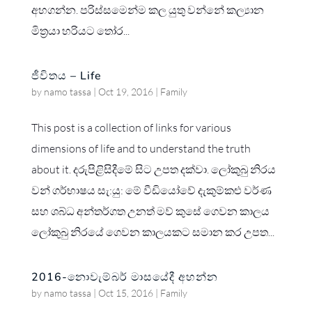
අහගන්න. පරිස්සමෙන්ම කල යුතු වන්නේ කල්‍යාන
මිත්‍රයා හරියට තෝර...
ජීවිතය – Life
by
namo tassa
|
Oct 19, 2016
|
Family
This post is a collection of links for various
dimensions of life and to understand the truth
about it. දරුපිළිසිදීමේ සිට උපත දක්වා. ලෝකුබු නිරය
වන් ගර්භාෂය සැ:යු: මේ වීඩියෝවේ දැකුම්කළු වර්ණ
සහ ශබ්ධ අන්තර්ගත උනත් මව් කුසේ ගෙවන කාලය
ලෝකුබු නිරයේ ගෙවන කාලයකට සමාන කර උපත...
2016-නොවැම්බර් මාසයේදී අහන්න
by
namo tassa
|
Oct 15, 2016
|
Family