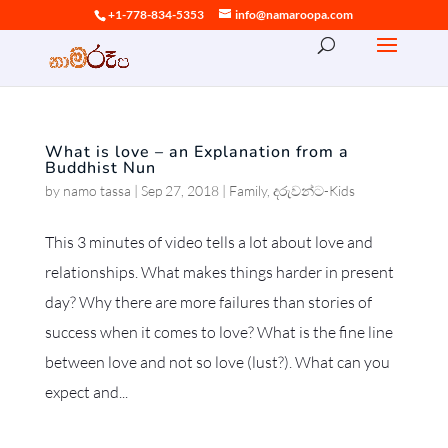
+1-778-834-5353
info@namaroopa.com
What is love – an Explanation from a
Buddhist Nun
by
namo tassa
|
Sep 27, 2018
|
Family
,
දරුවන්ට-Kids
This 3 minutes of video tells a lot about love and
relationships. What makes things harder in present
day? Why there are more failures than stories of
success when it comes to love? What is the fine line
between love and not so love (lust?). What can you
expect and...