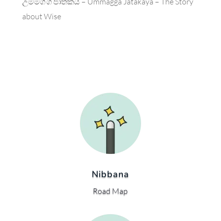
උම්මග්ග ජාතකය – Ummagga Jatakaya – The Story
about Wise
Nibbana
Road Map