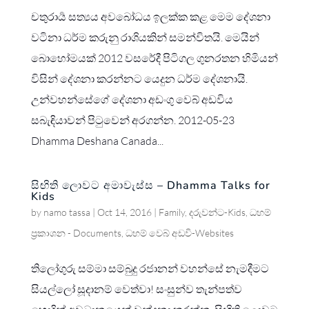
චතුරාර්‍ය සත්‍යය අවබෝධය ඉලක්ක කළ මෙම දේශනා
වටිනා ධර්ම කරුනු රාශියකින් සමන්විතයි. මෙයින්
බොහෝමයක් 2012 වසරේදී පිටිගල ගුනරතන හිමියන්
විසින් දේශනා කරන්නට යෙදුන ධර්ම දේශනායි.
උන්වහන්සේගේ දේශනා අඩංගු වෙබ් අඩවිය
සබැඳියාවන් පිටුවෙන් අරගන්න. 2012-05-23
Dhamma Deshana Canada...
සිඟිති ලොවට අමාවැස්ස – Dhamma Talks for
Kids
by
namo tassa
|
Oct 14, 2016
|
Family
,
දරුවන්ට-Kids
,
ධහම්
ප්‍රකාශන - Documents
,
ධහම් වෙබ් අඩවි-Websites
තිලෝගුරු සම්මා සම්බුදු රජානන් වහන්සේ නැමදීමට
සියල්ලෝ සූදානම් වෙත්වා! සංසුන්ව තැන්පත්ව