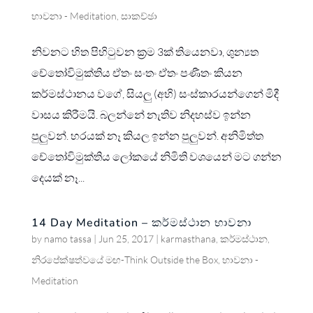
භාවනා - Meditation
,
සාකච්ඡා
නිවනට හිත පිහිටුවන ක්‍රම 3ක් තියෙනවා, ශුන්‍යත
චේතෝවිමුක්තිය ඒතං සංතං ඒතං පණීතං කියන
කර්මස්ථානය වගේ, සියලු (අභි) සංස්කාරයන්ගෙන් මිදී
වාසය කිරීමයි. බලන්නේ නැතිව නිදහස්ව ඉන්න
පුලුවන්. හරයක් නෑ කියල ඉන්න පුලුවන්. අනිමිත්ත
චේතෝවිමුක්තිය ලෝකයේ නිමිති වශයෙන් මට ගන්න
දෙයක් නෑ...
14 Day Meditation – කර්මස්ථාන භාවනා
by
namo tassa
|
Jun 25, 2017
|
karmasthana
,
කර්මස්ථාන
,
නිරපේක්ෂත්වයේ මඟ-Think Outside the Box
,
භාවනා -
Meditation