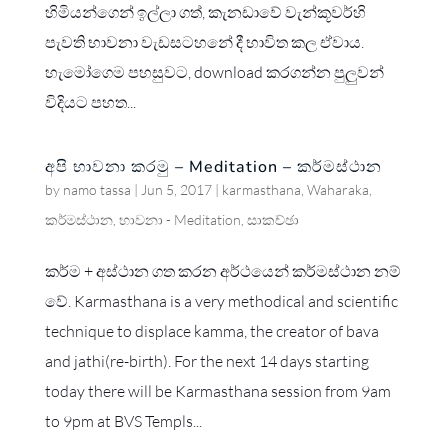
හිමියන්ගෙන් ඉල්ලා ගත්, කැනඩාවේ වැන්කූවර්හි
පැවති භාවනා වැඩසටහනේ දී භාවිත කල ඒවාය.
හැමෝගෙම පහසුවට, download කරගන්න පුලුවන්
විදියට පහත...
අපි භාවනා කරමු – Meditation – කර්මස්ථාන
by
namo tassa
|
Jun 5, 2017
|
karmasthana
,
Waharaka
,
කර්මස්ථාන
,
භාවනා - Meditation
,
සාකච්ඡා
කර්ම + අස්ථාන ගත කරන අර්ථයෙන් කර්මස්ථාන නම්
වේ. Karmasthana is a very methodical and scientific
technique to displace kamma, the creator of bava
and jathi(re-birth). For the next 14 days starting
today there will be Karmasthana session from 9am
to 9pm at BVS Templs...