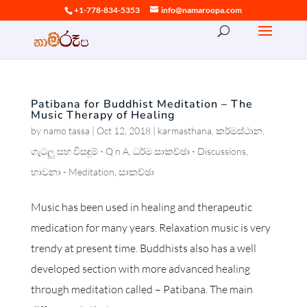
+1-778-834-5353
info@namaroopa.com
Patibana for Buddhist Meditation – The
Music Therapy of Healing
by
namo tassa
|
Oct 12, 2018
|
karmasthana
,
කර්මස්ථාන
,
ගැටලු සහ විසඳුම් - Q n A
,
ධර්ම සාකච්ඡා - Discussions
,
භාවනා - Meditation
,
සාකච්ඡා
Music has been used in healing and therapeutic
medication for many years. Relaxation music is very
trendy at present time. Buddhists also has a well
developed section with more advanced healing
through meditation called – Patibana. The main