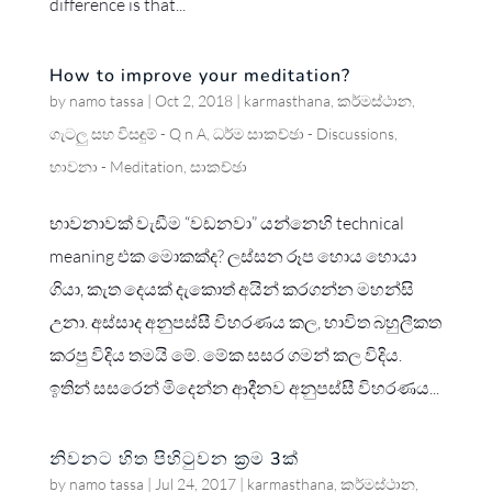
difference is that...
How to improve your meditation?
by
namo tassa
|
Oct 2, 2018
|
karmasthana
,
කර්මස්ථාන
,
ගැටලු සහ විසඳුම් - Q n A
,
ධර්ම සාකච්ඡා - Discussions
,
භාවනා - Meditation
,
සාකච්ඡා
භාවනාවක් වැඩීම “වඩනවා” යන්නෙහි technical
meaning එක මොකක්ද? ලස්සන රූප හොය හොයා
ගියා, කැත දෙයක් දැකොත් අයින් කරගන්න මහන්සි
උනා. අස්සාද අනුපස්සී විහරණය කල, භාවිත බහුලීකත
කරපු විදිය තමයි මේ. මේක සසර ගමන් කල විදිය.
ඉතින් සසරෙන් මිදෙන්න ආදීනව අනුපස්සී විහරණය...
නිවනට හිත පිහිටුවන ක්‍රම 3ක්
by
namo tassa
|
Jul 24, 2017
|
karmasthana
,
කර්මස්ථාන
,