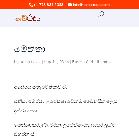
+1-778-834-5353
info@namaroopa.com
මෙත්තා
by
namo tassa
|
Aug 11, 2016
|
Basics of Abidhamma
අදෝශය යනු මෙත්තාව යි.
එනිසා මෙත්තා, උපේක්ෂා වෙනම චෛතසික ලෙස
දක්වා නැත.
මෙත්තා, කරුණා, මුදිතා, උපේක්ෂා යනු සතර බ්‍රහ්ම
විහරන යි.