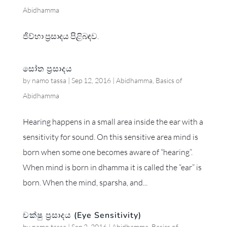
Abidhamma
ජිව්හා ප්‍රසාදය පිළිබඳව.
සෝත ප්‍රසාදය
by
namo tassa
|
Sep 12, 2016
|
Abidhamma
,
Basics of
Abidhamma
Hearing happens in a small area inside the ear with a
sensitivity for sound. On this sensitive area mind is
born when some one becomes aware of “hearing”.
When mind is born in dhamma it is called the “ear” is
born. When the mind, sparsha, and...
චක්ෂු ප්‍රසාදය (Eye Sensitivity)
by
namo tassa
|
Sep 2, 2016
|
Abidhamma
,
Basics of