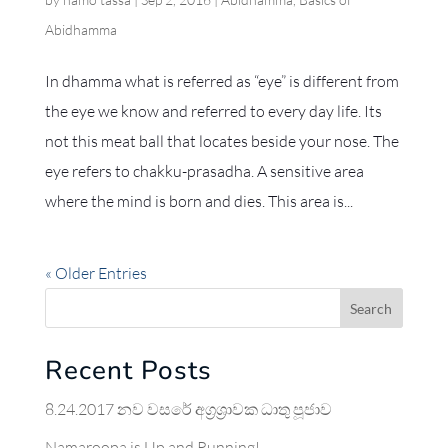
Abidhamma
In dhamma what is referred as “eye” is different from
the eye we know and referred to every day life. Its
not this meat ball that locates beside your nose. The
eye refers to chakku-prasadha. A sensitive area
where the mind is born and dies. This area is...
« Older Entries
Search
Recent Posts
8.24.2017 නව වසරේ අග්‍රශ්‍රාවක ධාතු පූජාව
Namaroopa is Up and Running!