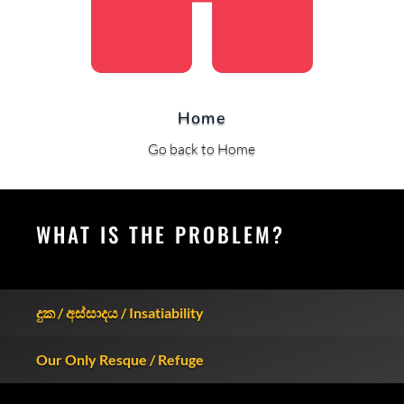
Home
Go back to Home
WHAT IS THE PROBLEM?
දුක / අස්සාදය / Insatiability
Our Only Resque / Refuge