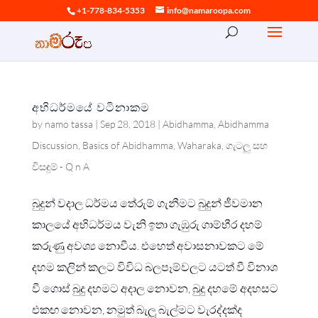
+1-778-834-5353
info@namaroopa.com
අභිධර්මයේ වටිනාකම
by
namo tassa
|
Sep 28, 2018
|
Abidhamma
,
Abidhamma
Discussion
,
Basics of Abidhamma
,
Waharaka
,
ගැටලු සහ
විසඳුම් - Q n A
බුදුන් වදාල ධර්මය තේරුම් ගැනීමට බුදුන් ජීවමාන
කාලයේ අභිධර්මය වැනි ඉතා ගැඹුරු ගාම්භීර දහම්
කරුණු අවශ්‍ය නොවීය. එහෙත් අවාසනාවකට මේ
දහම කලින් කලට විවිධ බලපෑම්වලට යටත් වී විනාශ
වී ගොස් බුදු දහමට අදාල නොවන, බුදු දහමේ අදහසට
එකඟ නොවන, නමුත් බැලූ බැල්මට වැරද්දක්ද