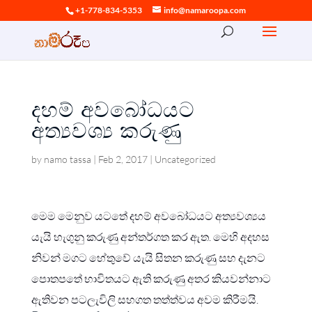
+1-778-834-5353
info@namaroopa.com
දහම් අවබෝධයට
අත්‍යවශ්‍ය කරුණු
by
namo tassa
|
Feb 2, 2017
|
Uncategorized
මෙම මෙනුව යටතේ දහම් අවබෝධයට අත්‍යවශ්‍යය
යැයි හැගුනු කරුණු අන්තර්ගත කර ඇත. මෙහි අදහස
නිවන් මගට හේතුවේ යැයි සිතන කරුණු සහ දැනට
පොතපතේ භාවිතයට ඇති කරුණු අතර කියවන්නාට
ඇතිවන පටලැවිලි සහගත තත්ත්වය අවම කිරීමයි.