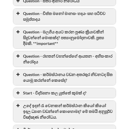
Question - සතර ආහාර නිරෝධය
Question - චිත්ත මනෝ මානසං හදයං සහ පටිච්ච
සමුප්පාදය
Question - මලගිය අයට කරන පුණ්‍ය ක්‍රියාවකින්
සිදුවන්නේ මොකක්ද? පත්‍යානුමෝදනාවකි. ප්‍රත්‍ය
දීමකි. **important**
Question - රහතන් වහන්සේගේ ආයතන - අභිසංකාර
නිරෝදය
Question - කර්මස්ථානය වඩන අතරතුර නිවනටද සිත
යොමු කරන්නේ කෙසේද?
Start - විදර්ශනා කල යුත්තේ කුමක් ද?
උදේ ඉදන් රෑ වෙනකන් කර්මස්ථාන කියෝ කියෝ
ඉදල ධ්‍යාන වඩන්නේ කොහොමද? මේ තමයි අනුපූර්ව
විඤ්ඤාණ නිරෝධය.