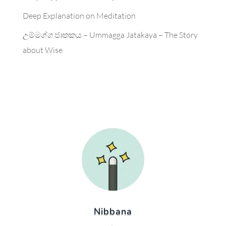
Deep Explanation on Meditation
උම්මග්ග ජාතකය – Ummagga Jatakaya – The Story
about Wise
Nibbana