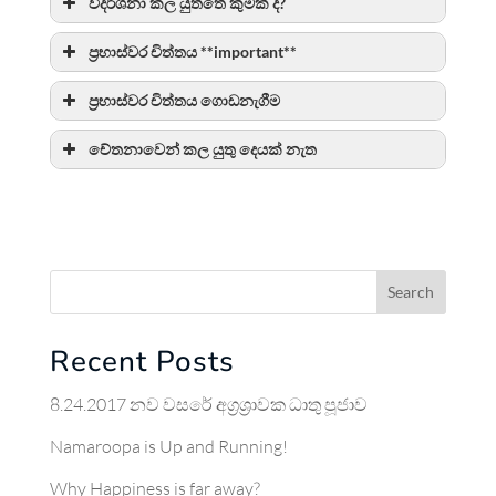
විදර්ශනා කල යුත්තේ කුමක් ද?
ප්‍රභාස්වර චිත්තය **important**
ප්‍රභාස්වර චිත්තය ගොඩනැගීම
චේතනාවෙන් කල යුතු දෙයක් නැත
Search
Recent Posts
8.24.2017 නව වසරේ අග්‍රශ්‍රාවක ධාතු පූජාව
Namaroopa is Up and Running!
Why Happiness is far away?