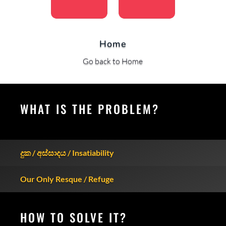
Home
Go back to Home
WHAT IS THE PROBLEM?
දුක / අස්සාදය / Insatiability
Our Only Resque / Refuge
HOW TO SOLVE IT?