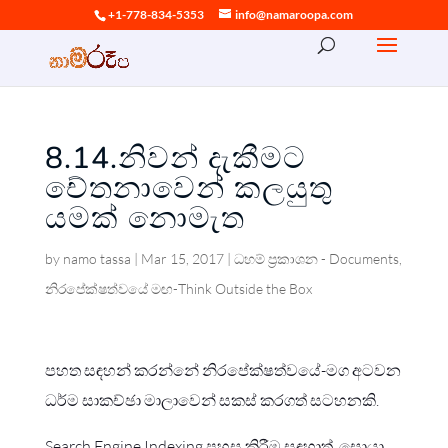
+1-778-834-5353
info@namaroopa.com
8.14.නිවන් දැකීමට
චේතනාවෙන් කලයුතු
යමක් නොමැත
by
namo tassa
|
Mar 15, 2017
|
ධහම් ප්‍රකාශන - Documents
,
නිරපේක්ෂත්වයේ මඟ-Think Outside the Box
පහත සඳහන් කරන්නේ නිරපේක්ෂත්වයේ-මග අටවන
ධර්ම සාකච්ඡා මාලාවෙන් සකස් කරගත් සටහනකි.
Search Engine Indexing පහසු කිරීම සඳහාත්, සොයා