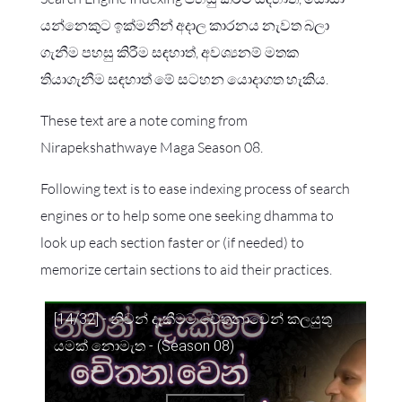
යන්නෙකුට ඉක්මනින් අදාල කාරනය නැවත බලා
ගැනීම පහසු කිරීම සඳහාත්, අවශ්‍යනම් මතක
තියාගැනීම සඳහාත් මේ සටහන යොදාගත හැකිය.
These text are a note coming from
Nirapekshathwaye Maga Season 08.
Following text is to ease indexing process of search
engines or to help some one seeking dhamma to
look up each section faster or (if needed) to
memorize certain sections to aid their practices.
[14/32] - නිවන් දැකීමට චේතනාවෙන් කලයුතු
යමක් නොමැත - (Season 08)