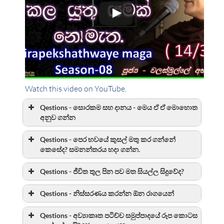
Watch this video on YouTube
.
Qestions - සොරකම සහ දානය - මෙය ඒ ඒ මොහොත
අනුව ගන්න
Qestions - පෙර භවයේ කුසල් මතු කර ගන්නේ
කෙසේද? සමනන්තරය හදා ගන්න.
Qestions - ජීවිත තුල පින පව මත සියල්ල සිදුවේද?
Qestions - නිස්සරණය කරන්න ඕන රාගයෙන්
Qestions - අව්‍යාකෘත පටිච්ච සමුප්පාදයේ රූප කොටස