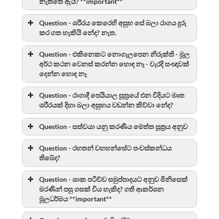
නැත්තේ ඇයි? **important**
Question - ශරීරය කෙරෙහි අසුභ සේ බලා රාගය දුරු
කර ගත හැකියි නේද? නැත.
Question - එකිනෙකට නොගැලපෙන නිරුක්ති - මූල
අර්ථ කථන වෙනස් කරන්න හොඳ නෑ - වැරදි සංඥාවක්
දෙන්න හොඳ නෑ
Question - රාගාදී පෙයියාල සූත්‍රයේ එන විදියට මෘත
ශරීරයක් දිහා බලා අසුභය වඩන්න කිව්වා නේද?
Question - සත්වයා යනු කරණීය මෙත්ත සූත්‍රය අනුව
Question - රහතන් වහහන්සේට පංචස්කන්ධය
තිබේද?
Question - ශාක පටිච්ච සමුප්පාදයට අනුව මිනිසෙක්
මරණින් පසු ගසක් විය හැකිද? ගති ආකර්ශන
මූලධර්මය **important**