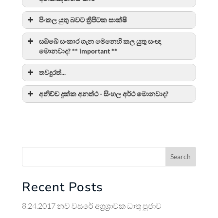
පිංකල යුතු බවට ත්‍රිපිටක සාක්ෂි
සබ්බේ සංකාර ගැන මෙනෙහි කල යුතු සංඥා
මොනවාද? ** important **
තවදුරත්...
අනිච්ච දුක්ක අනත්ථ - සිංහල අර්ථ මොනවාද?
Search
Recent Posts
8.24.2017 නව වසරේ අග්‍රශ්‍රාවක ධාතු පූජාව