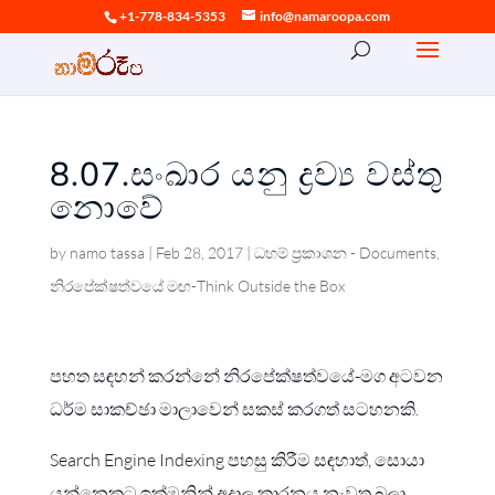
+1-778-834-5353
info@namaroopa.com
8.07.සංඛාර යනු ද්‍රව්‍ය වස්තු
නොවේ
by
namo tassa
|
Feb 28, 2017
|
ධහම් ප්‍රකාශන - Documents
,
නිරපේක්ෂත්වයේ මඟ-Think Outside the Box
පහත සඳහන් කරන්නේ නිරපේක්ෂත්වයේ-මග අටවන
ධර්ම සාකච්ඡා මාලාවෙන් සකස් කරගත් සටහනකි.
Search Engine Indexing පහසු කිරීම සඳහාත්, සොයා
යන්නෙකුට ඉක්මනින් අදාල කාරනය නැවත බලා