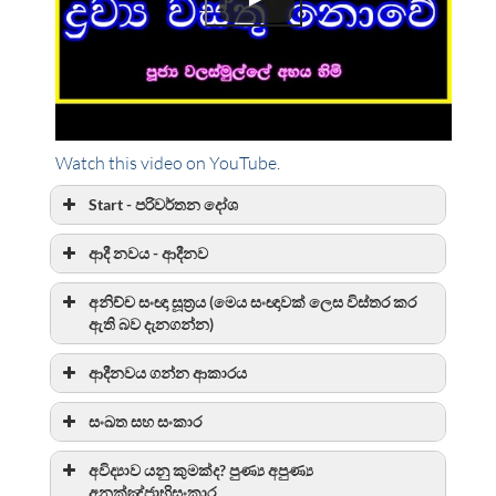
Watch this video on YouTube
.
Start - පරිවර්තන දෝශ
ආදී නවය - ආදීනව
අනිච්ච සංඥා සූත්‍රය (මෙය සංඥාවක් ලෙස විස්තර කර
ඇති බව දැනගන්න)
ආදීනවය ගන්න ආකාරය
සංඛත සහ සංකාර
අවිද්‍යාව යනු කුමක්ද? පුණ්‍ය අපුණ්‍ය
අනක්ඤ්ජාභිසංකාර