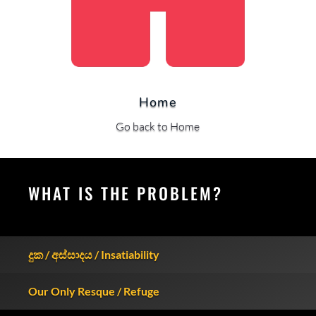
Home
Go back to Home
WHAT IS THE PROBLEM?
දුක / අස්සාදය / Insatiability
Our Only Resque / Refuge