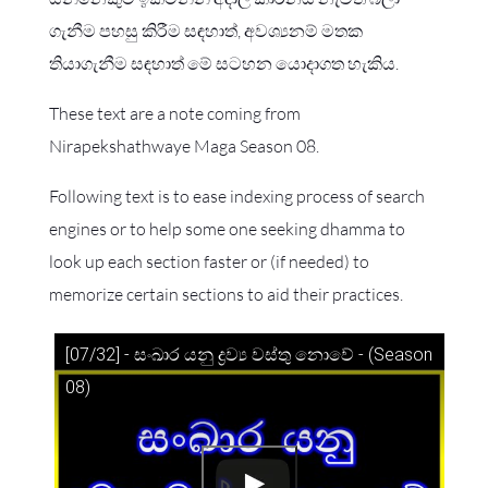
ගැනීම පහසු කිරීම සඳහාත්, අවශ්‍යනම් මතක
තියාගැනීම සඳහාත් මේ සටහන යොදාගත හැකිය.
These text are a note coming from
Nirapekshathwaye Maga Season 08.
Following text is to ease indexing process of search
engines or to help some one seeking dhamma to
look up each section faster or (if needed) to
memorize certain sections to aid their practices.
[07/32] - සංඛාර යනු ද්‍රව්‍ය වස්තු නොවේ - (Season
08)