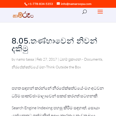
+1-778-834-5353
info@namaroopa.com
8.05.තණ්හාවෙන් නිවන්
දකිමු
by
namo tassa
|
Feb 27, 2017
|
ධහම් ප්‍රකාශන - Documents
,
නිරපේක්ෂත්වයේ මඟ-Think Outside the Box
පහත සඳහන් කරන්නේ නිරපේක්ෂත්වයේ-මග අටවන
ධර්ම සාකච්ඡා මාලාවෙන් සකස් කරගත් සටහනකි.
Search Engine Indexing පහසු කිරීම සඳහාත්, සොයා
යන්නෙකුට ඉක්මනින් අදාල කාරනය නැවත බලා