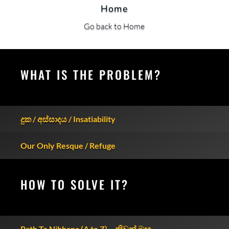
Home
Go back to Home
WHAT IS THE PROBLEM?
දුක / අස්සාදය / Insatiability
Our Only Resque / Refuge
HOW TO SOLVE IT?
Path To Nibbana (A to Z) – නිවන් මඟ