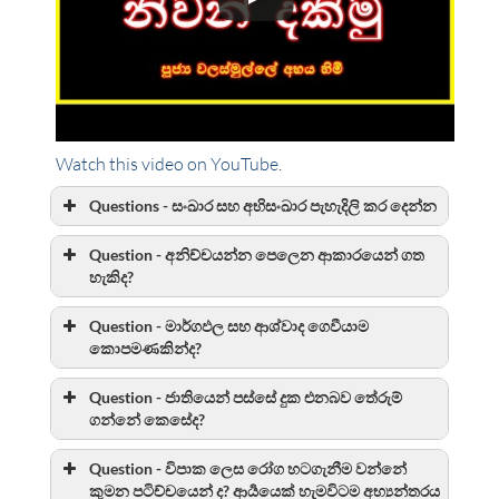
Watch this video on YouTube
.
Questions - සංඛාර සහ අභිසංඛාර පැහැදිලි කර දෙන්න
Question - අනිච්චයන්න පෙලෙන ආකාරයෙන් ගත
හැකිද?
Question - මාර්ගඵල සහ ආශ්වාද ගෙවීයාම
කොපමණකින්ද?
Question - ජාතියෙන් පස්සේ දුක එනබව තේරුම්
ගන්නේ කෙසේද?
Question - විපාක ලෙස රෝග හටගැනීම වන්නේ
කුමන පටිච්චයෙන් ද? ආර්‍යයෙක් හැමවිටම අභ්‍යන්තරය