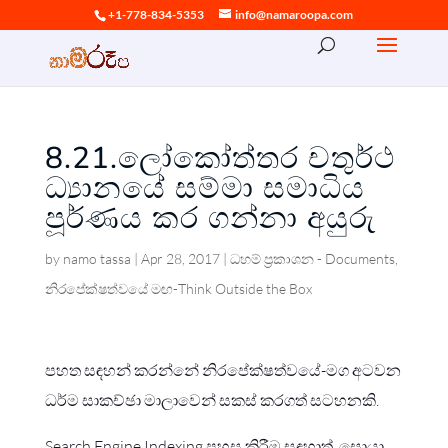
+1-778-834-5353
info@namaroopa.com
8.21.ලෝකෝත්තර චතුර්ථ
ධ්‍යානයේ සම්මා සමාධිය
පූර්ණය කර ගන්නා අයුරු
by
namo tassa
|
Apr 28, 2017
|
ධහම් ප්‍රකාශන - Documents
,
නිරපේක්ෂත්වයේ මඟ-Think Outside the Box
පහත සඳහන් කරන්නේ නිරපේක්ෂත්වයේ-මග අටවන
ධර්ම සාකච්ඡා මාලාවෙන් සකස් කරගත් සටහනකි.
Search Engine Indexing පහසු කිරීම සඳහාත්, සොයා