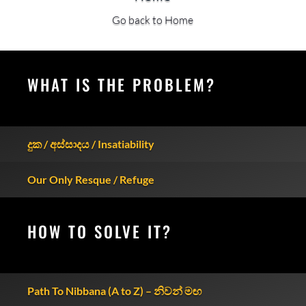
Go back to Home
WHAT IS THE PROBLEM?
දුක / අස්සාදය / Insatiability
Our Only Resque / Refuge
HOW TO SOLVE IT?
Path To Nibbana (A to Z) – නිවන් මඟ