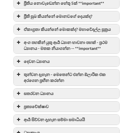
ප්‍රීතිය නොවැඩෙන්න හේතු 5ක් **important**
ප්‍රීති සුඛ කියන්නේ මොනවගේ දෙයක්ද?
ඒකාග්‍රතා කියන්නේ මොකක්ද? මහාවේදල්ල සූත්‍රය
අංග පහකින් යුතු ආර්‍ය ධ්‍යාන භාවනා පහක් - ප්‍රථම
ධ්‍යානය - මතක නියාගන්න -- **important**
දෙවන ධ්‍යානය
තුන්වන දැහැන - මෙතෙන්ට එන්න ඕලාරික එක
අරගෙන ප්‍රහීන කරන්න
සතරවන ධ්‍යානය
ප්‍රත්‍යවේක්ෂාව
ආර්‍ය සිව්වන දැහැන සම්මා සමාධියයි
ධ්‍යානාංග