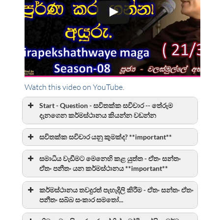
Watch this video on YouTube
.
Start - Question - සවිතක්ක සවිචාර -- තේරුම
දැනගෙන කර්මස්ථානය කියන්න වඩන්න
සවිතක්ක සවිචාර යනු කුමක්ද? **important**
සමාධිය වැඩීමට මෙනෙහි කළ යුත්ත - ඒතං සන්තං
ඒතං පනීතං යන කර්මස්ථානය **important**
කර්මස්ථානය තවදුරත් පැහැදිලි කිරීම - ඒතං සන්තං ඒතං
පනීතං සබ්බ සංකාර සමතෝ...