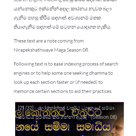
යන්නෙකුට ඉක්මනින් අදාල කාරනය නැවත බලා
ගැනීම පහසු කිරීම සඳහාත්, අවශ්‍යනම් මතක
තියාගැනීම සඳහාත් මේ සටහන යොදාගත හැකිය.
These text are a note coming from
Nirapekshathwaye Maga Season 08.
Following text is to ease indexing process of search
engines or to help some one seeking dhamma to
look up each section faster or (if needed) to
memorize certain sections to aid their practices.
[21/32] - ලෝකෝත්තර චතුර්ථ ධ්‍යානයේ සම්මා
සමාධිය පූර්ණය කර ගන්නා අයුරු - (Season 08)