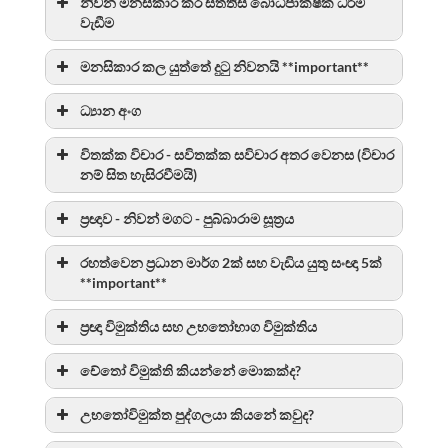
නිවන මනසිකාර කර සත්තිස් බෝධිපාක්ෂික ධර්ම
වැඩීම
මනසිකාර කල යුත්තේ දුටු නිවනයි **important**
ධ්‍යාන අංග
විතක්ක විචාර - සවිතක්ක සවිචාර අතර වෙනස (විචාර
නම් සිත හැසිරවීමයි)
ප්‍රඥාව - නිවන් මගට - පුබ්බාරාම සූත්‍රය
රහත්වෙන ප්‍රධාන මාර්ග 2ක් සහ වැඩිය යුතු සංඥා 5ක්
**important**
ප්‍රඥා විමුක්තිය සහ උභතෝභාග විමුක්තිය
චේතෝ විමුක්ති කියන්නේ මොකක්ද?
උභතෝවිමුක්ත පුද්ගලයා කියනේ කවුද?